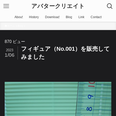
アバタークリエイト
About
History
Download
Blog
Link
Contact
ホーム
Blog
870 ビュー
フィギュア（No.001）を販売して
2023
1/06
みました