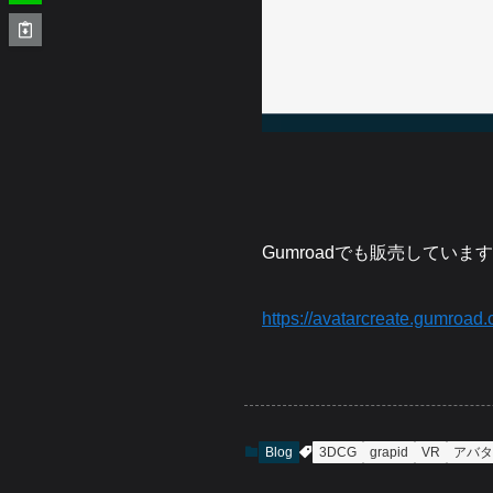
Gumroadでも販売していま
https://avatarcreate.gumroad
Blog
3DCG
grapid
VR
アバタ