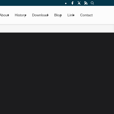
About
History
Download
Blog
Link
Contact