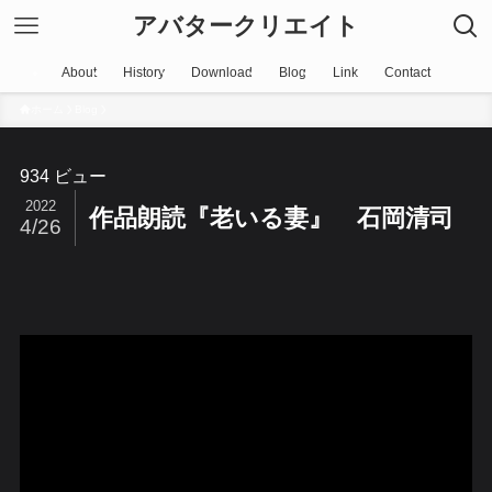
アバタークリエイト
About
History
Download
Blog
Link
Contact
ホーム
Blog
934 ビュー
2022
作品朗読『老いる妻』 石岡清司
4/26