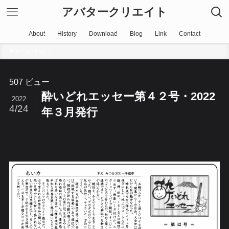
アバタークリエイト
About
History
Download
Blog
Link
Contact
ホーム
Blog
507 ビュー
酔いどれエッセー第４２号・2022
2022
4/24
年３月発行